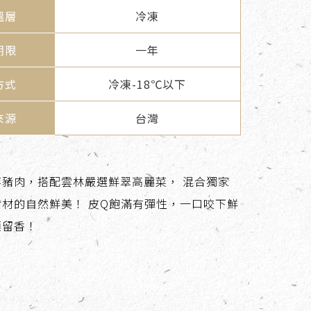
溫層
冷凍
期限
一年
方式
冷凍-18℃以下
來源
台灣
豬肉，搭配雲林嚴選鮮翠高麗菜， 混合獨家
材的自然鮮美！ 皮Q飽滿有彈性，一口咬下鮮
頰留香！